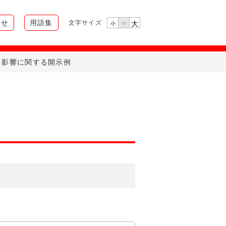
らせ
用語集
文字サイズ
大
中
小
る影響に関する開示例
。