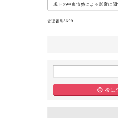
現下の中東情勢による影響に関
8699
管理番号
役に