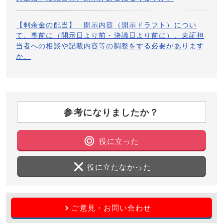
③ 決定を行った基準日の直前事業年度又は四半期事業年
【剰余金の配当】 開示内容（開示ドラフト）につい
度の末日における配当の実績も併せて記載してくださ
て、事前に（開示日より前・決議日より前に）、東証担
い。
当者への相談や記載内容等の調整をする必要があります
か。
④ 剰余金の配当の額の決定時において記載要領に掲げる
項目のうち未定の項目がある場合には、開示時点におい
ては、未定として開示するとともに、後日定まった時点
で直ちに開示することが必要となります。
参考になりましたか？
⑤ 記念配当、特別配当が含まれる場合には、配当の内訳
を記載してください。
役に立った
⑥ いわゆる人的分割については、会社法上、「会社分
役に立たなかった
割」と「剰余金の配当」に該当するものですが、開示に
ついては、「会社分割」に係る取扱い等を参照してくだ
さい。
ご意見・お問い合わせ