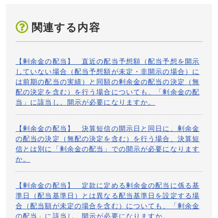
た場合において、併せて決定した額が、直近の配当予想
（記載要領）剰余金の配当
の額（無配の予想を含む。配当予想の額を開示していな
い場合及び未定として開示している場合にあっては、直
関連する内容
前事業年度の配当実績額。）と同額であるとき、本項目
開示様式例は以下からダウンロードしてください。
の開示は、「決算短信（サマリー情報）」、「四半期決
算短信（サマリー情報）」の「配当状況」欄において所
【剰余金の配当】 直近の配当予想額（配当予想を開示
定の記載を行うことで足りることとします（配当原資
（開示様式例）剰余金の配当に関する
していない場合（配当予想額が未定・非開示の場合）に
（利益剰余金又は資本剰余金の別）が資本剰余金である
お知らせ
は前期の配当の実績）と同額の剰余金の配当の決定（無
場合、又は配当回数を変更した場合は、決算短信等にお
配の決定を含む）を行う場合についても、「剰余金の配
いてその旨を併せて記載してください。）。したがっ
当」に該当し、開示が必要になりますか。
て、決算短信等の開示日に、併せて決定した剰余金の配
※英文開示様式例は以下からダウンロードしてください。
当に係る額が、直近の配当予想の額（配当予想の額を開
https://www.jpx.co.jp/equities/listed-co/disclosure-gate/form/ind
示していない場合及び未定として開示している場合にあ
ex.html
【剰余金の配当】 決算短信の開示日と同日に、剰余金
っては、直前事業年度の配当実績額）と異なる額である
の配当の決定（無配の決定を含む）を行う場合、決算短
場合には、決算短信等とは別に、本項目「剰余金の配
信とは別に「剰余金の配当」での開示が必要になります
当」として開示が必要となります。なお、当該決算短信
か。
等において、当該内容について必要かつ十分な記載が行
われている場合は、決算短信等とは別途の開示を省略す
ることができます（
「決算短信（開示に関する注意事
【剰余金の配当】 定款に定める剰余金の配当に係る基
項 ②決算短信に他の適時開示項目が含まれる場合の取
準日（配当基準日）とは異なる配当基準日を設定する場
扱い）」
参照）。
合（配当額が未定の場合を含む）についても、「剰余金
の配当」に該当し、開示が必要になりますか。