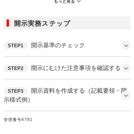
もっと見る
（注１）剰余金の配当には、適時開示上の軽微基準は設けら
れていません。剰余金の配当の額の決定（剰余金の配当
開示実務ステップ
を行わないこと（無配）を決定した場合を含む。）をし
た場合は、直前事業年度における配当の有無、配当予想
の有無やその内容にかかわらず、すべて開示が必要とな
開示基準のチェック
ります。
STEP1
（注２）基準日が異なるものは別途の配当として取り扱うこ
ととなります。また、１株当たり配当金額に変更がない
場合でも基準日を変更した場合は、開示が必要となりま
軽微基準はありません。決定次第直ちに開示が必要です。
開示にむけた注意事項を確認する
STEP2
す。
（注３）現物配当（金銭以外の財産による配当をいう。）に
ついても開示が必要となります。
〔開示に関する注意事項〕
開示資料を作成する（記載要領・開
STEP3
① 開示を行う際には、本項目の内容と併せて
「適時開示
示様式例）
に関する実務要領」
も確認してください。
6781
管理番号
② 決算短信や四半期決算短信（以下「決算短信等」とい
記載要領は以下からダウンロードしてください。
う。）の開示日に、併せて剰余金の配当について決定し