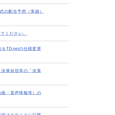
式の配当予想（実績）
えてください。
をTDnetの仕様変更
、決算短信等の「決算
動画・音声情報等）の
状況はどのように記載