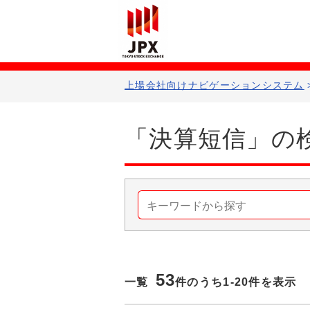
上場会社向けナビゲーションシステム​
「決算短信」の
53
一覧
件のうち1-
20
件を表示