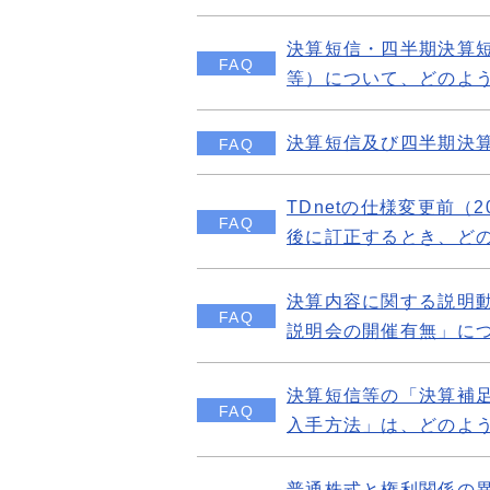
決算短信・四半期決算
FAQ
等）について、どのよ
決算短信及び四半期決算
FAQ
TDnetの仕様変更前（
FAQ
後に訂正するとき、ど
決算内容に関する説明
FAQ
説明会の開催有無」に
決算短信等の「決算補
FAQ
入手方法」は、どのよ
普通株式と権利関係の