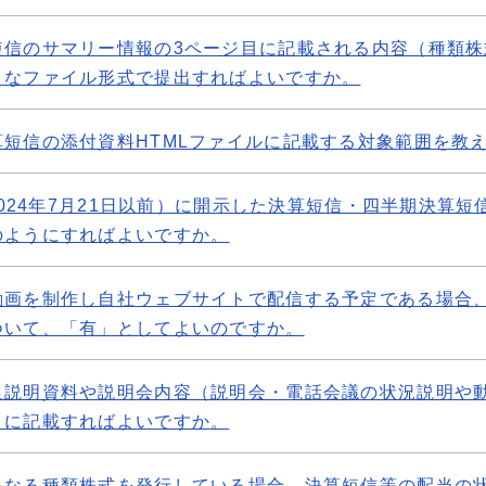
短信のサマリー情報の3ページ目に記載される内容（種類株
うなファイル形式で提出すればよいですか。
短信の添付資料HTMLファイルに記載する対象範囲を教
2024年7月21日以前）に開示した決算短信・四半期決算短信
のようにすればよいですか。
動画を制作し自社ウェブサイトで配信する予定である場合
ついて、「有」としてよいのですか。
足説明資料や説明会内容（説明会・電話会議の状況説明や
うに記載すればよいですか。
異なる種類株式を発行している場合、決算短信等の配当の