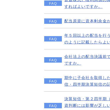
FAQ
すればよいですか。
配当原資に資本剰余金
FAQ
年５回以上の配当を行
FAQ
のように記載したらよ
会社法上の配当決議前
FAQ
ですか。
期中に子会社を取得し
FAQ
信・四半期決算短信の
決算短信・第２四半期
資判断には影響が乏し
FAQ