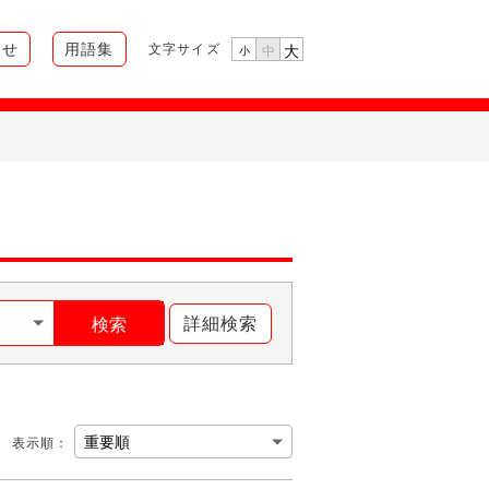
らせ
用語集
文字サイズ
大
中
小
詳細検索
検索
表示順
：