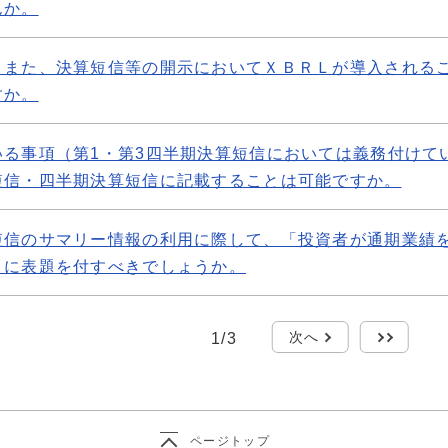
んか。
。また、決算短信等の開示においてＸＢＲＬが導入される
すか。
いる事項（第1・第3四半期決算短信においては義務付けて
短信・四半期決算短信に記載することは可能ですか。
短信のサマリー情報の利用に際して、「投資者が通期業績
うに表題を付すべきでしょうか。
次へ
最後
1
/
3
ページトップ