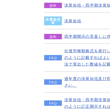
決算短信・四半期決算
資料
決算短信
決算短信
等
四半期開示の見直しに
資料
社債型種類株式を発行
のように記載すればよ
FAQ
法で算出した数値を記
過年度の決算短信及び四
FAQ
さい。
決算短信・四半期決算短
FAQ
のように訂正開示すれ