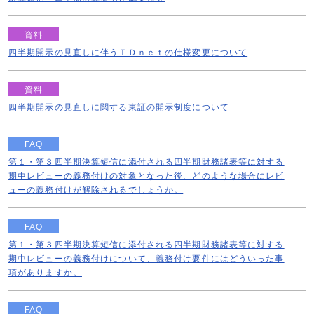
資料
四半期開示の見直しに伴うＴＤｎｅｔの仕様変更について
資料
四半期開示の見直しに関する東証の開示制度について
FAQ
第１・第３四半期決算短信に添付される四半期財務諸表等に対する
期中レビューの義務付けの対象となった後、どのような場合にレビ
ューの義務付けが解除されるでしょうか。
FAQ
第１・第３四半期決算短信に添付される四半期財務諸表等に対する
期中レビューの義務付けについて、義務付け要件にはどういった事
項がありますか。
FAQ